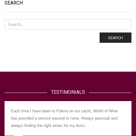
SEARCH
SEARCH
TESTIMONIALS
Each time I have been to Palma on our yacht, World of Wine
has provided a service second to none. Always punctual and
always finding the right wines for my boss.