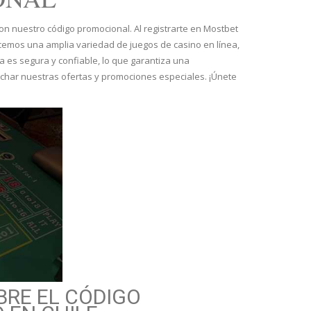
on nuestro código promocional. Al registrarte en Mostbet
ecemos una amplia variedad de juegos de casino en línea,
 es segura y confiable, lo que garantiza una
echar nuestras ofertas y promociones especiales. ¡Únete
BRE EL CÓDIGO