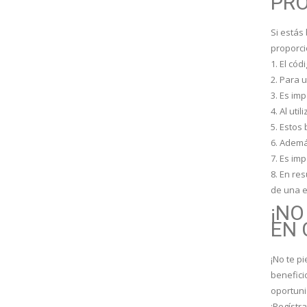
PRO
Si estás
proporci
1. El có
2. Para 
3. Es im
4. Al ut
5. Estos
6. Ademá
7. Es im
8. En re
de una e
¡NO
EN 
¡No te p
benefici
oportuni
¡Regístr