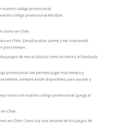
n nuestro código promocional.
 nuestro código promocional Mostbet.
 casino en Chile.
ea en Chile. ¡Decidí probar suerte y me sorprendió
en poco tiempo.
 juegos de mesa clásicos como la ruleta y el blackjack.
igo promocional. Me permitió jugar más tiempo y
s excelente, siempre están disponibles para ayudar y
ejor bono con nuestro código promocional: ¡juega al
 en Chile.
ínea en Chile. Como soy una amante de los juegos de