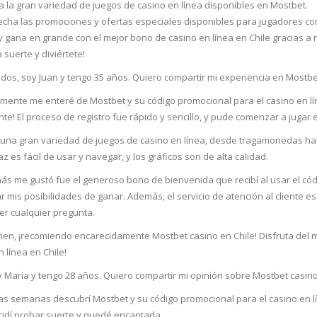
ra la gran variedad de juegos de casino en línea disponibles en Mostbet.
echa las promociones y ofertas especiales disponibles para jugadores co
 y gana en grande con el mejor bono de casino en línea en Chile gracias a
 suerte y diviértete!
odos, soy Juan y tengo 35 años. Quiero compartir mi experiencia en Mostbet
mente me enteré de Mostbet y su código promocional para el casino en lín
te! El proceso de registro fue rápido y sencillo, y pude comenzar a jugar 
una gran variedad de juegos de casino en línea, desde tragamonedas hasta
az es fácil de usar y navegar, y los gráficos son de alta calidad.
ás me gustó fue el generoso bono de bienvenida que recibí al usar el cód
 mis posibilidades de ganar. Además, el servicio de atención al cliente e
r cualquier pregunta.
en, ¡recomiendo encarecidamente Mostbet casino en Chile! Disfruta del m
 línea en Chile!
y María y tengo 28 años. Quiero compartir mi opinión sobre Mostbet casino
s semanas descubrí Mostbet y su código promocional para el casino en l
cidí probar suerte y quedé encantada.