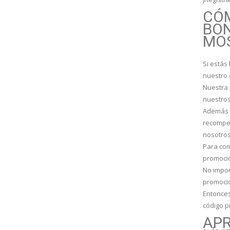
CÓM
BON
MO
Si estás
nuestro 
Nuestra 
nuestros
Además d
recompen
nosotros
Para com
promocio
No impor
promocio
Entonces
código p
APR