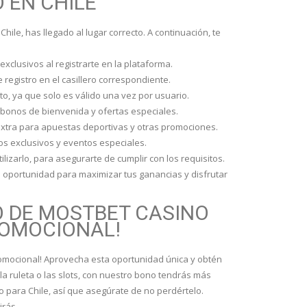
 EN CHILE
le, has llegado al lugar correcto. A continuación, te
xclusivos al registrarte en la plataforma.
 registro en el casillero correspondiente.
o, ya que solo es válido una vez por usuario.
e bonos de bienvenida y ofertas especiales.
extra para apuestas deportivas y otras promociones.
os exclusivos y eventos especiales.
lizarlo, para asegurarte de cumplir con los requisitos.
 oportunidad para maximizar tus ganancias y disfrutar
O DE MOSTBET CASINO
ROMOCIONAL!
romocional! Aprovecha esta oportunidad única y obtén
 la ruleta o las slots, con nuestro bono tendrás más
 para Chile, así que asegúrate de no perdértelo.
irás.