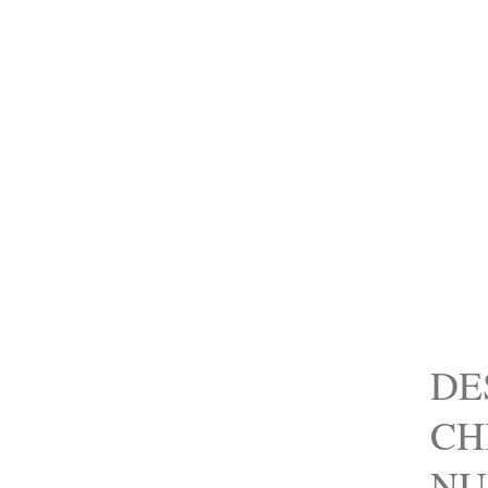
DE
CH
NU