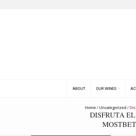
ABOUT
OUR WINES
AC
Home
/
Uncategorized
/
Dis
DISFRUTA E
MOSTBET 