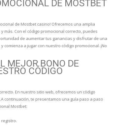
ROMOCIONAL DE MOSTBET
omocional de Mostbet casino! Ofrecemos una amplia
k y más. Con el código promocional correcto, puedes
 oportunidad de aumentar tus ganancias y disfrutar de una
o y comienza a jugar con nuestro código promocional. ¡No
EL MEJOR BONO DE
UESTRO CÓDIGO
correcto. En nuestro sitio web, ofrecemos un código
s.A continuación, te presentamos una guía paso a paso
ional Mostbet:
registro.