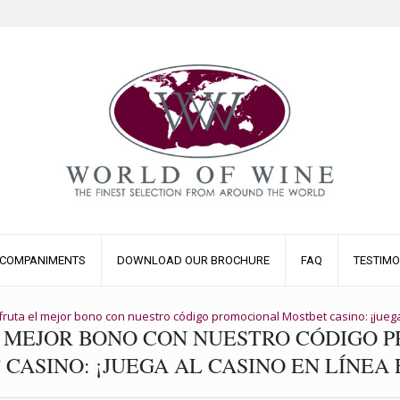
COMPANIMENTS
DOWNLOAD OUR BROCHURE
FAQ
TESTIMO
fruta el mejor bono con nuestro código promocional Mostbet casino: ¡juega 
L MEJOR BONO CON NUESTRO CÓDIGO 
CASINO: ¡JUEGA AL CASINO EN LÍNEA 