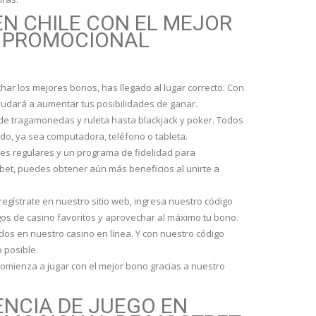
EN CHILE CON EL MEJOR
O PROMOCIONAL
har los mejores bonos, has llegado al lugar correcto. Con
udará a aumentar tus posibilidades de ganar.
de tragamonedas y ruleta hasta blackjack y poker. Todos
ido, ya sea computadora, teléfono o tableta.
 regulares y un programa de fidelidad para
et, puedes obtener aún más beneficios al unirte a
egístrate en nuestro sitio web, ingresa nuestro código
gos de casino favoritos y aprovechar al máximo tu bono.
dos en nuestro casino en línea. Y con nuestro código
 posible.
comienza a jugar con el mejor bono gracias a nuestro
NCIA DE JUEGO EN