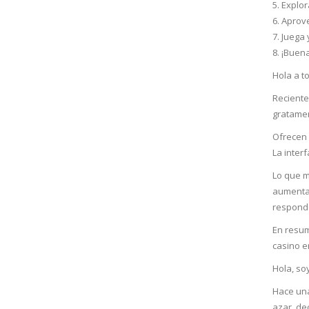
5. Explo
6. Aprov
7. Juega
8. ¡Buena
Hola a t
Reciente
gratamen
Ofrecen 
La interf
Lo que m
aumentar
responde
En resum
casino en
Hola, so
Hace una
azar, de