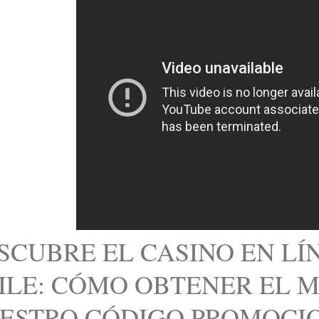
SCUBRE EL CASINO EN LÍ
ILE: CÓMO OBTENER EL 
ESTRO CÓDIGO PROMOCI