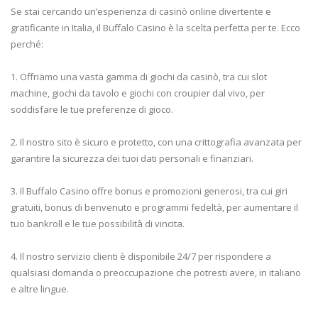
Se stai cercando un’esperienza di casinò online divertente e
gratificante in Italia, il Buffalo Casino è la scelta perfetta per te. Ecco
perché:
1. Offriamo una vasta gamma di giochi da casinò, tra cui slot
machine, giochi da tavolo e giochi con croupier dal vivo, per
soddisfare le tue preferenze di gioco.
2. Il nostro sito è sicuro e protetto, con una crittografia avanzata per
garantire la sicurezza dei tuoi dati personali e finanziari.
3. Il Buffalo Casino offre bonus e promozioni generosi, tra cui giri
gratuiti, bonus di benvenuto e programmi fedeltà, per aumentare il
tuo bankroll e le tue possibilità di vincita.
4. Il nostro servizio clienti è disponibile 24/7 per rispondere a
qualsiasi domanda o preoccupazione che potresti avere, in italiano
e altre lingue.