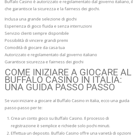
Buffalo Casino è autorizzato e regolamentato dal governo italiano, il
che garantisce la sicurezza e la fairness dei giochi.
Inclusa una grande selezione di giochi
Esperienza di gioco fluida e senza interruzioni
Servizio clienti sempre disponibile
Possibilità di vincere grandi premi
Comodità di giocare da casa tua
Autorizzato e regolamentato dal governo italiano
Garantisce sicurezza e fairness dei giochi
COME INIZIARE A GIOCARE AL
BUFFALO CASINO IN ITALIA:
UNA GUIDA PASSO PASSO
Se vuoi iniziare a giocare al Buffalo Casino in Italia, ecco una guida
passo-passo per te:
Crea un conto gioco su Buffalo Casino. Il processo di
registrazione è semplice e richiede solo pochi minuti.
Effettua un deposito. Buffalo Casino offre una varietà di opzioni