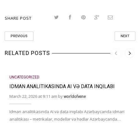
SHARE POST
PREVIOUS
NEXT
RELATED POSTS
UNCATEGORIZED
IDMAN ANALITIKASINDA AI VƏ DATA INQILABI
March 22, 2026 at 9:11 am by
worldofwine
Idman analitikasında AI və data inqilabı Azərbaycanda idman
analitikası – metrikalar, modellər və hədlər Azərbaycanda…