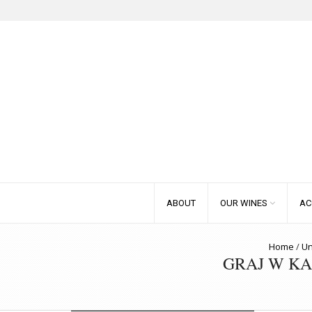
ABOUT
OUR WINES
AC
Home
/
Un
GRAJ W KA