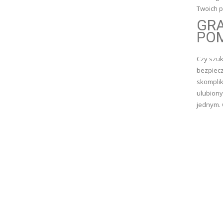
Twoich po
GRA
POM
Czy szuk
bezpiecz
skomplik
ulubiony
jednym. 