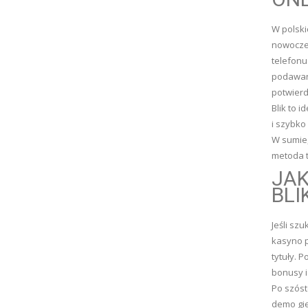
W polski
nowoczes
telefonu
podawani
potwierd
Blik to 
i szybko
W sumie,
metoda t
JAK
BLI
Jeśli sz
kasyno p
tytuły. 
bonusy i
Po szóst
demo gie