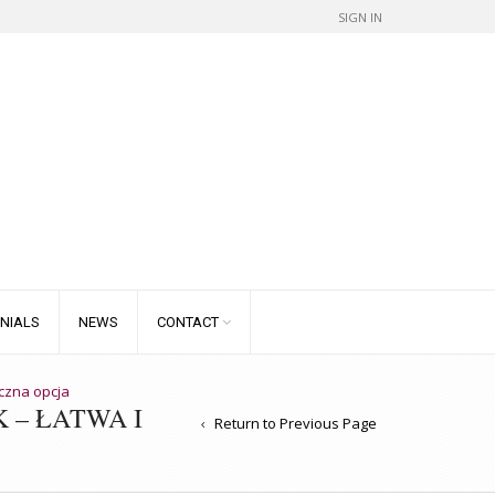
SIGN IN
NIALS
NEWS
CONTACT
eczna opcja
 – ŁATWA I
Return to Previous Page