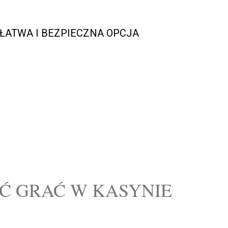
 ŁATWA I BEZPIECZNA OPCJA
ĄĆ GRAĆ W KASYNIE