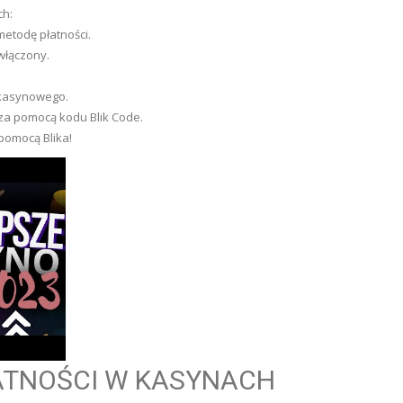
ch:
metodę płatności.
 włączony.
 kasynowego.
za pomocą kodu Blik Code.
pomocą Blika!
ATNOŚCI W KASYNACH