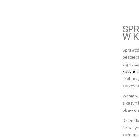
SPR
W 
Sprawdź 
bezpiecz
się na z
kasyno b
i zobacz
korzystaj
Witam ws
z kasyn 
obaw o s
Dzień do
że kasyn
każdemu,