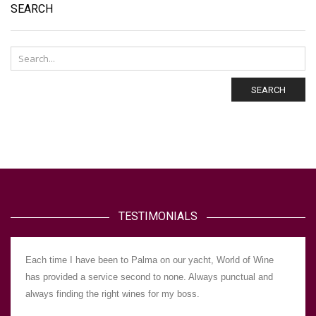
SEARCH
SEARCH
TESTIMONIALS
Each time I have been to Palma on our yacht, World of Wine
has provided a service second to none. Always punctual and
always finding the right wines for my boss.