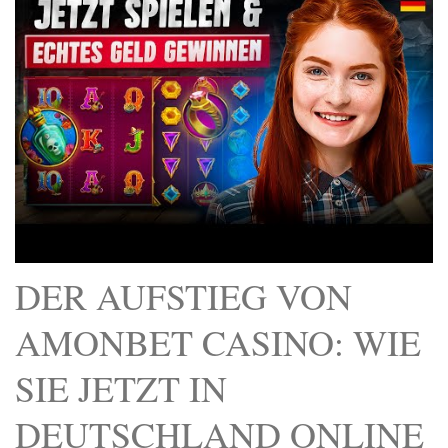
DER AUFSTIEG VON
AMONBET CASINO: WIE
SIE JETZT IN
DEUTSCHLAND ONLINE