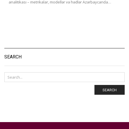
analitikası – metrikalar, modellər və hədlər Azərbaycanda…
SEARCH
SEARCH