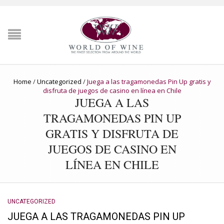
Home
/
Uncategorized
/
Juega a las tragamonedas Pin Up gratis y
disfruta de juegos de casino en línea en Chile
JUEGA A LAS
TRAGAMONEDAS PIN UP
GRATIS Y DISFRUTA DE
JUEGOS DE CASINO EN
LÍNEA EN CHILE
UNCATEGORIZED
JUEGA A LAS TRAGAMONEDAS PIN UP