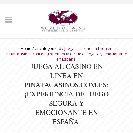
Home
/
Uncategorized
/
Juega al casino en línea en
Pinatacasinos.com.es: ¡Experiencia de juego segura y emocionante
en España!
JUEGA AL CASINO EN
LÍNEA EN
PINATACASINOS.COM.ES:
¡EXPERIENCIA DE JUEGO
SEGURA Y
EMOCIONANTE EN
ESPAÑA!