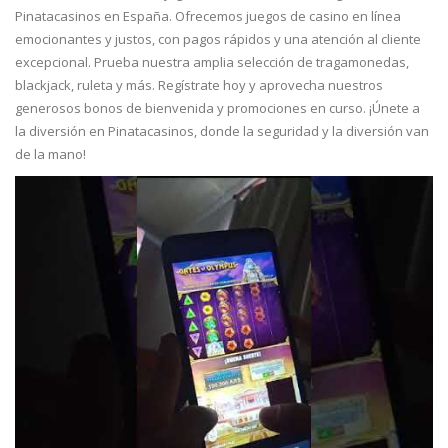
Pinatacasinos en España. Ofrecemos juegos de casino en línea
emocionantes y justos, con pagos rápidos y una atención al cliente
excepcional. Prueba nuestra amplia selección de tragamonedas,
blackjack, ruleta y más. Regístrate hoy y aprovecha nuestros
generosos bonos de bienvenida y promociones en curso. ¡Únete a
la diversión en Pinatacasinos, donde la seguridad y la diversión van
de la mano!