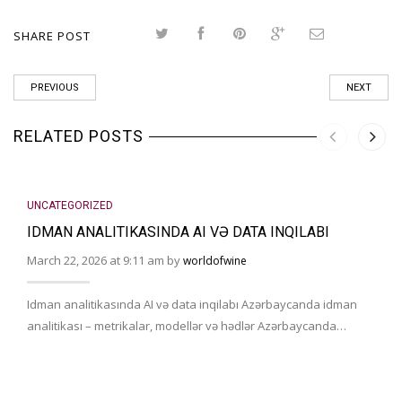
SHARE POST
PREVIOUS
NEXT
RELATED POSTS
UNCATEGORIZED
IDMAN ANALITIKASINDA AI VƏ DATA INQILABI
March 22, 2026 at 9:11 am by
worldofwine
Idman analitikasında AI və data inqilabı Azərbaycanda idman
analitikası – metrikalar, modellər və hədlər Azərbaycanda…