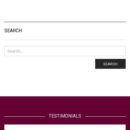
SEARCH
SEARCH
TESTIMONIALS