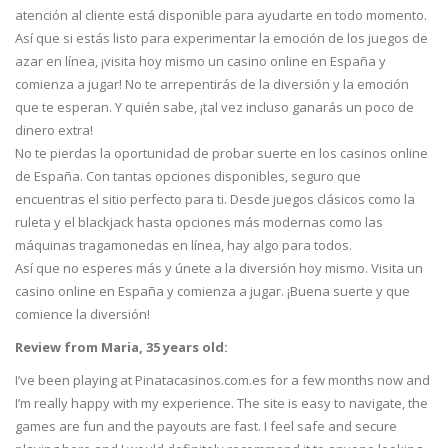
atención al cliente está disponible para ayudarte en todo momento.
Así que si estás listo para experimentar la emoción de los juegos de
azar en línea, ¡visita hoy mismo un
casino online en España
y
comienza a jugar! No te arrepentirás de la diversión y la emoción
que te esperan. Y quién sabe, ¡tal vez incluso ganarás un poco de
dinero extra!
No te pierdas la oportunidad de probar suerte en los
casinos online
de España
. Con tantas opciones disponibles, seguro que
encuentras el sitio perfecto para ti. Desde juegos clásicos como la
ruleta y el blackjack hasta opciones más modernas como las
máquinas tragamonedas en línea, hay algo para todos.
Así que no esperes más y únete a la diversión hoy mismo. Visita un
casino online en España
y comienza a jugar. ¡Buena suerte y que
comience la diversión!
Review from Maria, 35 years old:
I’ve been playing at Pinatacasinos.com.es for a few months now and
I’m really happy with my experience. The site is easy to navigate, the
games are fun and the payouts are fast. I feel safe and secure