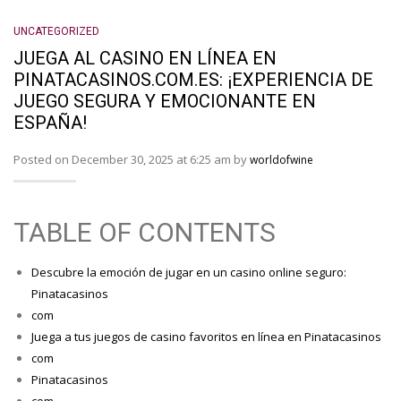
UNCATEGORIZED
JUEGA AL CASINO EN LÍNEA EN
PINATACASINOS.COM.ES: ¡EXPERIENCIA DE
JUEGO SEGURA Y EMOCIONANTE EN
ESPAÑA!
Posted on December 30, 2025 at 6:25 am by
worldofwine
TABLE OF CONTENTS
Descubre la emoción de jugar en un casino online seguro:
Pinatacasinos
com
Juega a tus juegos de casino favoritos en línea en Pinatacasinos
com
Pinatacasinos