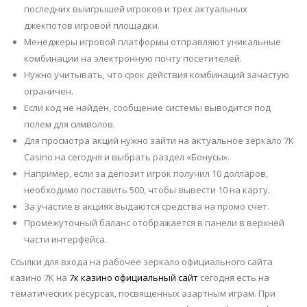
последних выигрышей игроков и трех актуальных
джекпотов игровой площадки.
Менеджеры игровой платформы отправляют уникальные
комбинации на электронную почту посетителей.
Нужно учитывать, что срок действия комбинаций зачастую
ограничен.
Если код не найден, сообщение системы выводится под
полем для символов.
Для просмотра акций нужно зайти на актуальное зеркало 7К
Casino на сегодня и выбрать раздел «Бонусы».
Например, если за депозит игрок получил 10 долларов,
необходимо поставить 500, чтобы вывести 10 на карту.
За участие в акциях выдаются средства на промо счет.
Промежуточный баланс отображается в панели в верхней
части интерфейса.
Ссылки для входа на рабочее зеркало официального сайта
казино 7К на
7к казино официальный сайт
сегодня есть на
тематических ресурсах, посвященных азартным играм. При