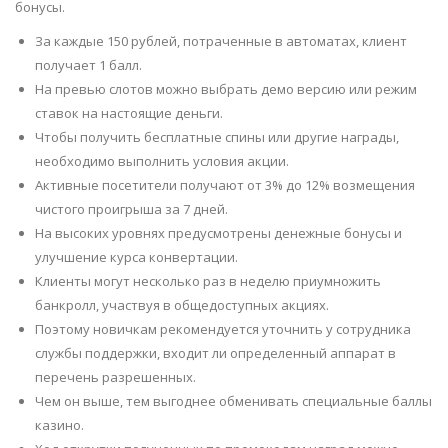
бонусы.
За каждые 150 рублей, потраченные в автоматах, клиент
получает 1 балл.
На превью слотов можно выбрать демо версию или режим
ставок на настоящие деньги.
Чтобы получить бесплатные спины или другие награды,
необходимо выполнить условия акции.
Активные посетители получают от 3% до 12% возмещения
чистого проигрыша за 7 дней.
На высоких уровнях предусмотрены денежные бонусы и
улучшение курса конвертации.
Клиенты могут несколько раз в неделю приумножить
банкролл, участвуя в общедоступных акциях.
Поэтому новичкам рекомендуется уточнить у сотрудника
службы поддержки, входит ли определенный аппарат в
перечень разрешенных.
Чем он выше, тем выгоднее обменивать специальные баллы
казино.