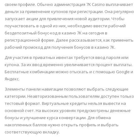
своем профиле. Обычно администрация 7K Casino выплачивает
деньги за применение купонов при регистрации. Она регулярно
запускает акции для привлечения новой аудитории. Чтобы
поучаствовать в одной из них, необходимо ввести рабочий
бездепозитный бонус-код в казино 7К на сегодня в
регистрационной форме. Далее рассказывается, как применить
рабочий промокод для получения бонусов в казино 7К.
Для участия в приватных ивентах требуется ввод пароля или
купона. За их ввод временно увеличивается процент выплаты.
Бесплатные комбинации можно отыскать и с помощью Google и
Яндекс.
Элементы панели навигации позволяют выбрать следующие
категории. Неавторизованным пользователям доступен только
тестовый формат. Виртуальные кредиты нельзя вывести на
основной счет. На высоких уровнях предусмотрены денежные
бонусы и улучшение курса конвертации. Для обмена
накопленных баллов нужно открыть профиль и выбрать
соответствующую вкладку.