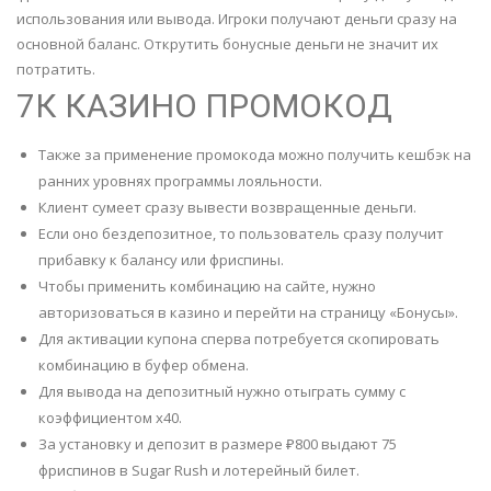
использования или вывода. Игроки получают деньги сразу на
основной баланс. Открутить бонусные деньги не значит их
потратить.
7К КАЗИНО ПРОМОКОД
Также за применение промокода можно получить кешбэк на
ранних уровнях программы лояльности.
Клиент сумеет сразу вывести возвращенные деньги.
Если оно бездепозитное, то пользователь сразу получит
прибавку к балансу или фриспины.
Чтобы применить комбинацию на сайте, нужно
авторизоваться в казино и перейти на страницу «Бонусы».
Для активации купона сперва потребуется скопировать
комбинацию в буфер обмена.
Для вывода на депозитный нужно отыграть сумму с
коэффициентом х40.
За установку и депозит в размере ₽800 выдают 75
фриспинов в Sugar Rush и лотерейный билет.