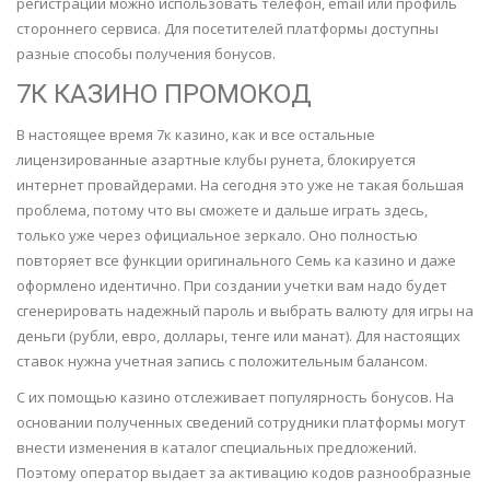
регистрации можно использовать телефон, email или профиль
стороннего сервиса. Для посетителей платформы доступны
разные способы получения бонусов.
7К КАЗИНО ПРОМОКОД
В настоящее время 7к казино, как и все остальные
лицензированные азартные клубы рунета, блокируется
интернет провайдерами. На сегодня это уже не такая большая
проблема, потому что вы сможете и дальше играть здесь,
только уже через официальное зеркало. Оно полностью
повторяет все функции оригинального Семь ка казино и даже
оформлено идентично. При создании учетки вам надо будет
сгенерировать надежный пароль и выбрать валюту для игры на
деньги (рубли, евро, доллары, тенге или манат). Для настоящих
ставок нужна учетная запись с положительным балансом.
С их помощью казино отслеживает популярность бонусов. На
основании полученных сведений сотрудники платформы могут
внести изменения в каталог специальных предложений.
Поэтому оператор выдает за активацию кодов разнообразные