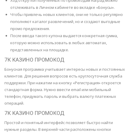
Ход открутки полученных по промокодам наград можно
отслеживать в Личном кабинете во вкладке «Бонусы».
Чтобы привлечь новых клиентов, они не только регулярно
пополняют каталог развлечений, но и создают выгодные
промо предложения.
После ввода такого купона выдается конкретная сумма,
которую можно использовать в любых автоматах,
представленных на площадке.
7К КАЗИНО ПРОМОКОД
Бонусная программа учитывает интересы новых и постоянных
клиентов. Для решения вопросов есть круглосуточная служба
поддержки. При нажатии на кнопку «Регистрация» откроется
стандартная форма. Нужно ввести email или мобильный
телефон, придумать пароль и выбрать валюту платежных
операций.
7К КАЗИНО ПРОМОКОД
Простой и понятный интерфейс позволяет быстро найти
нужные разделы. В верхней части расположены кнопки