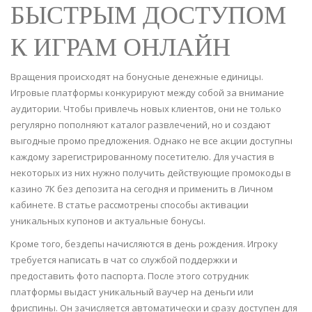
БЫСТРЫМ ДОСТУПОМ
К ИГРАМ ОНЛАЙН
Вращения происходят на бонусные денежные единицы.
Игровые платформы конкурируют между собой за внимание
аудитории. Чтобы привлечь новых клиентов, они не только
регулярно пополняют каталог развлечений, но и создают
выгодные промо предложения. Однако не все акции доступны
каждому зарегистрированному посетителю. Для участия в
некоторых из них нужно получить действующие промокоды в
казино 7К без депозита на сегодня и применить в Личном
кабинете. В статье рассмотрены способы активации
уникальных купонов и актуальные бонусы.
Кроме того, бездепы начисляются в день рождения. Игроку
требуется написать в чат со службой поддержки и
предоставить фото паспорта. После этого сотрудник
платформы выдаст уникальный ваучер на деньги или
фриспины. Он зачисляется автоматически и сразу доступен для