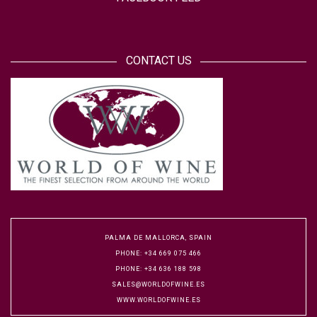
CONTACT US
PALMA DE MALLORCA, SPAIN
PHONE: +34 669 075 466
PHONE: +34 636 188 598
SALES@WORLDOFWINE.ES
WWW.WORLDOFWINE.ES