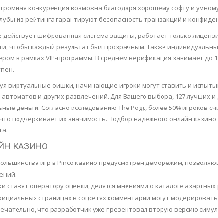
огромная конкуренция возможна благодаря хорошему софту и умному
клубы из рейтинга гарантируют безопасность транзакций и конфиде
е действует шифрованная система защиты, работает только лиценз
ти, чтобы каждый результат был прозрачным. Также индивидуальн
ром в рамках VIP-программы. В среднем верификация занимает до 1-
упен.
уя виртуальные фишки, начинающие игроки могут ставить и испытыв
 автоматов и других развлечений. Для Вашего выбора, 127 лучших и 
ьные деньги. Согласно исследованию The Pogg, более 50% игроков 
 что подчеркивает их значимость. Подбор надежного онлайн казино
га.
ЙН КАЗИНО
большинства игр в Pinco казино предусмотрен деморежим, позволя
ений.
ки ставят оператору оценки, делятся мнениями о каталоге азартных 
фициальных страницах в соцсетях комментарии могут модерировать
ечательно, что разработчик уже презентовал вторую версию симул