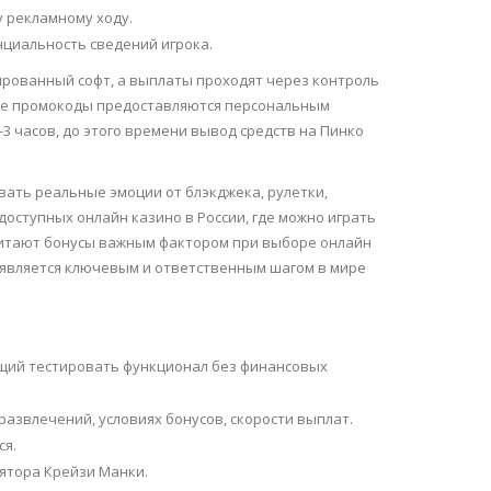
 рекламному ходу.
нциальность сведений игрока.
ированный софт, а выплаты проходят через контроль
ые промокоды предоставляются персональным
3 часов, до этого времени вывод средств на Пинко
ать реальные эмоции от блэкджека, рулетки,
доступных онлайн казино в России, где можно играть
считают бонусы важным фактором при выборе онлайн
 является ключевым и ответственным шагом в мире
ющий тестировать функционал без финансовых
развлечений, условиях бонусов, скорости выплат.
ся.
ятора Крейзи Манки.