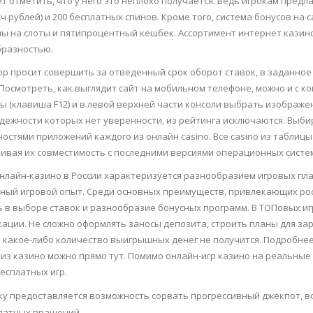
ет отметить, что у него это неплохо получается. Ведь игрокам предла
яч рублей) и 200 бесплатных спинов. Кроме того, система бонусов н
ы на слоты и пятипроцентный кешбек. Ассортимент интернет казин
разностью.
р просит совершить за отведенный срок оборот ставок, в заданн
 Посмотреть, как выглядит сайт на мобильном телефоне, можно и с к
ы (клавиша F12) и в левой верхней части консоли выбрать изображ
дежности которых нет уверенности, из рейтинга исключаются. Выби
остями приложений каждого из онлайн casino. Все casino из табли
ивая их совместимость с последними версиями операционных систе
нлайн-казино в России характеризуется разнообразием игровых пла
ный игровой опыт. Среди основных преимуществ, привлекающих росс
ь в выборе ставок и разнообразие бонусных программ. В ТОПовых и
ации. Не сложно оформлять заносы депозита, строить планы для зар
 какое-либо количество выигрышных денег не получится. Подробне
 из казино можно прямо тут. Помимо онлайн-игр казино на реальные 
есплатных игр.
ку предоставляется возможность сорвать прогрессивный джекпот, в
латных вращений.