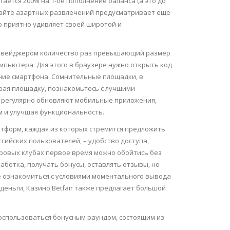
гается 200% на 1-ое пополнение баланса (а это до
а сайте азартных развлечений предусматривает еще
о приятно удивляет своей широтой и
ое вейджером количество раз превышающий размер
омпьютера. Для этого в браузере нужно открыть код
ение смартфона. Сомнительные площадки, в
рая площадку, познакомьтесь с лучшими
цы регулярно обновляют мобильные приложения,
м и улучшая функциональность.
тформ, каждая из которых стремится предложить
ийских пользователей, – удобство доступа,
гровых клубах первое время можно обойтись без
аботка, получать бонусы, оставлять отзывы, но
е ознакомиться с условиями моментального вывода
деньги, Казино Betfair также предлагает большой
оспользоваться бонусным раундом, состоящим из