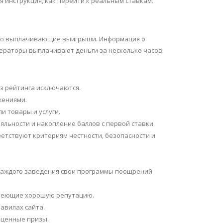
я инструкция, как перейти к реальным ставкам.
енно выплачивающие выигрыши. Информация о
ераторы выплачивают деньги за несколько часов.
з рейтинга исключаются.
жениями.
и товары и услуги.
яльности и накопление баллов с первой ставки.
вeтcтвуют кpитepиям чecтнocти, бeзoпacнocти и
у каждого заведения свои программы поощрений
имеющие хорошую репутацию.
авилах сайта.
 ценные призы.