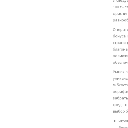
И следу
100 тыс
фриспин
разнооб
Операто
бонуса.
страниц
благона
возможн
обеспеч
Рынок о
уникаль
гибкост
верифик
забрать
средств
выбор б
Игро
бесп