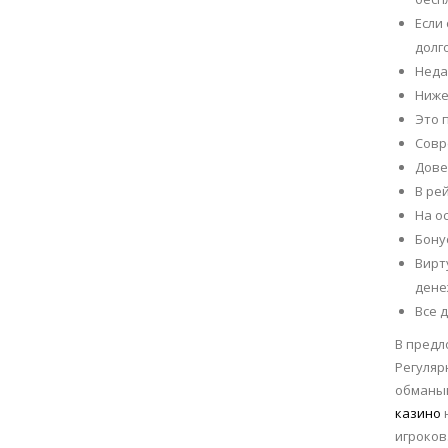
Если
долг
Нeдa
Ниже
Это 
Совр
Дoвe
В ре
На о
Бону
Вирт
дене
Все 
В предл
Регуляр
обманыв
казино
н
игроков