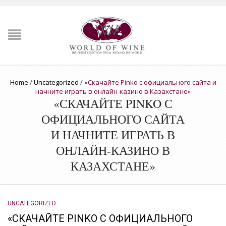
Home
/
Uncategorized
/
«Скачайте Pinko с официального сайта и
начните играть в онлайн-казино в Казахстане»
«СКАЧАЙТЕ PINKO С
ОФИЦИАЛЬНОГО САЙТА
И НАЧНИТЕ ИГРАТЬ В
ОНЛАЙН-КАЗИНО В
КАЗАХСТАНЕ»
UNCATEGORIZED
«СКАЧАЙТЕ PINKO С ОФИЦИАЛЬНОГО