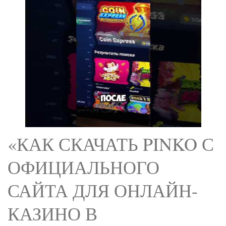
«КАК СКАЧАТЬ PINKO С
ОФИЦИАЛЬНОГО
САЙТА ДЛЯ ОНЛАЙН-
КАЗИНО В