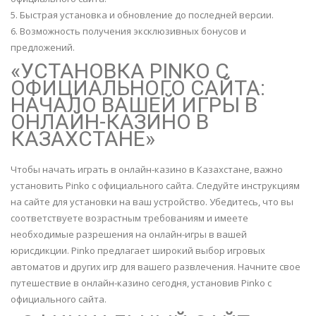
5. Быстрая установка и обновление до последней версии.
6. Возможность получения эксклюзивных бонусов и
предложений.
«УСТАНОВКА PINKO С
ОФИЦИАЛЬНОГО САЙТА:
НАЧАЛО ВАШЕЙ ИГРЫ В
ОНЛАЙН-КАЗИНО В
КАЗАХСТАНЕ»
Чтобы начать играть в онлайн-казино в Казахстане, важно
установить Pinko с официального сайта. Следуйте инструкциям
на сайте для установки на ваш устройство. Убедитесь, что вы
соответствуете возрастным требованиям и имеете
необходимые разрешения на онлайн-игры в вашей
юрисдикции. Pinko предлагает широкий выбор игровых
автоматов и других игр для вашего развлечения. Начните свое
путешествие в онлайн-казино сегодня, установив Pinko с
официального сайта.