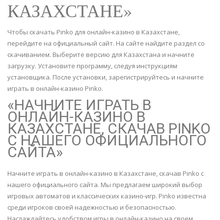
КАЗАХСТАНЕ»
Чтобы скачать Pinko для онлайн-казино в Казахстане,
перейдите на официальный сайт. На сайте найдите раздел со
скачиванием. Выберите версию для Казахстана и начните
загрузку. Установите программу, следуя инструкциям
установщика. После установки, зарегистрируйтесь и начните
играть в онлайн-казино Pinko.
«НАЧНИТЕ ИГРАТЬ В
ОНЛАЙН-КАЗИНО В
КАЗАХСТАНЕ, СКАЧАВ PINKO
С НАШЕГО ОФИЦИАЛЬНОГО
САЙТА»
Начните играть в онлайн-казино в Казахстане, скачав Pinko с
нашего официального сайта. Мы предлагаем широкий выбор
игровых автоматов и классических казино-игр. Pinko известна
среди игроков своей надежностью и безопасностью.
Наслаждайтесь удобством игры в онлайн-казино на своем