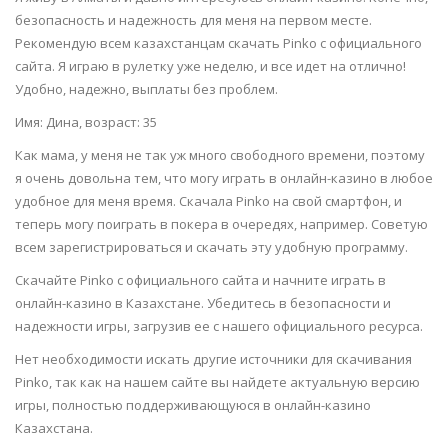
безопасность и надежность для меня на первом месте.
Рекомендую всем казахстанцам скачать Pinko с официального
сайта. Я играю в рулетку уже неделю, и все идет на отлично!
Удобно, надежно, выплаты без проблем.
Имя: Дина, возраст: 35
Как мама, у меня не так уж много свободного времени, поэтому
я очень довольна тем, что могу играть в онлайн-казино в любое
удобное для меня время. Скачала Pinko на свой смартфон, и
теперь могу поиграть в покера в очередях, например. Советую
всем зарегистрироваться и скачать эту удобную программу.
Скачайте Pinko с официального сайта и начните играть в
онлайн-казино в Казахстане. Убедитесь в безопасности и
надежности игры, загрузив ее с нашего официального ресурса.
Нет необходимости искать другие источники для скачивания
Pinko, так как на нашем сайте вы найдете актуальную версию
игры, полностью поддерживающуюся в онлайн-казино
Казахстана.