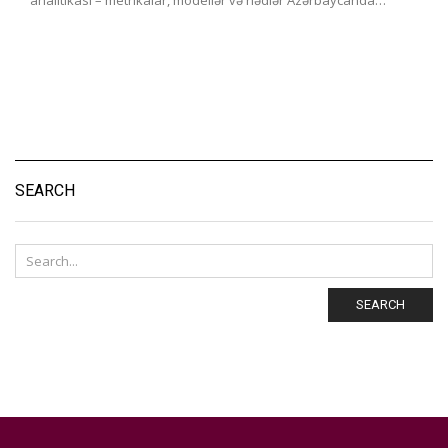
SEARCH
SEARCH