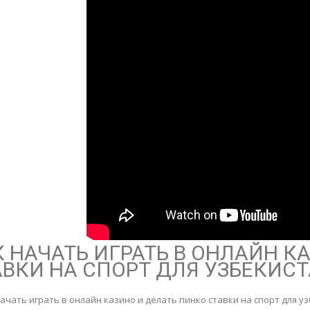
 НАЧАТЬ ИГРАТЬ В ОНЛАЙН К
АВКИ НА СПОРТ ДЛЯ УЗБЕКИС
ачать играть в онлайн казино и делать пинко ставки на спорт для 