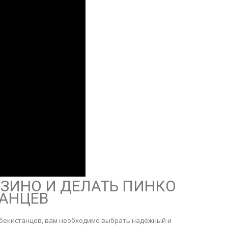
АЗИНО И ДЕЛАТЬ ПИНКО
ТАНЦЕВ
узбекистанцев, вам необходимо выбрать надежный и