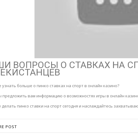
ШИ ВОПРОСЫ О СТАВКАХ НА С
БЕКИСТАНЦЕВ
 узнать больше о пинко ставках на спорт в онлайн казино?
 предложить вам информацию о возможностях игры в онлайн казино
 делать пинко ставки на спорт сегодня и наслаждайтесь захватыва
RE POST