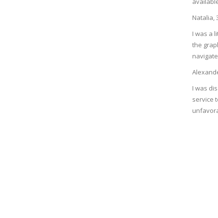
availabl
Natalia, 
I was a 
the graph
navigate
Alexande
I was dis
service 
unfavora