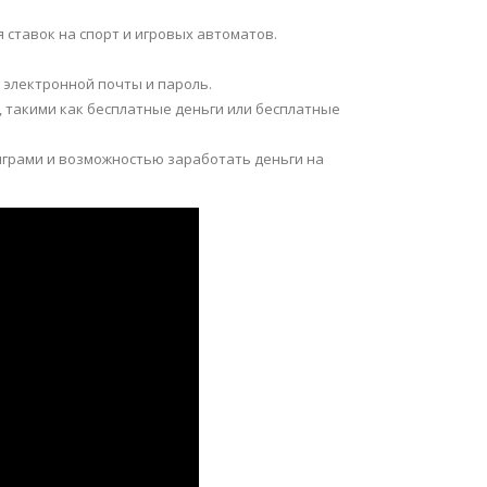
я ставок на спорт и игровых автоматов.
электронной почты и пароль.
, такими как бесплатные деньги или бесплатные
играми и возможностью заработать деньги на