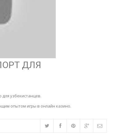
ПОРТ ДЛЯ
 для узбекистанцев.
ющим опытом игры в онлайн казино.