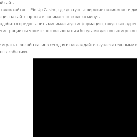
й сайт.
 таких сайтов – Pin-Up Casino, где доступны широкие возможности дл
ация на сайте проста и занимает несколько минут.
адобится предоставить минимальную информацию, такую как адрес 
егистрации вы можете воспользоваться бонусами для новых игроков
 играть в онлайн казино сегодня и наслаждайтесь увлекательными 
ных событиях.