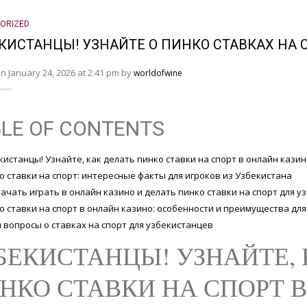
ORIZED
КИСТАНЦЫ! УЗНАЙТЕ О ПИНКО СТАВКАХ НА 
n January 24, 2026 at 2:41 pm by
worldofwine
LE OF CONTENTS
кистанцы! Узнайте, как делать пинко ставки на спорт в онлайн казин
о ставки на спорт: интересные факты для игроков из Узбекистана
начать играть в онлайн казино и делать пинко ставки на спорт для у
о ставки на спорт в онлайн казино: особенности и преимущества дл
 вопросы о ставках на спорт для узбекистанцев
БЕКИСТАНЦЫ! УЗНАЙТЕ, 
НКО СТАВКИ НА СПОРТ 