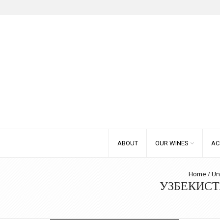
ABOUT
OUR WINES
AC
Home
/
Un
УЗБЕКИСТ