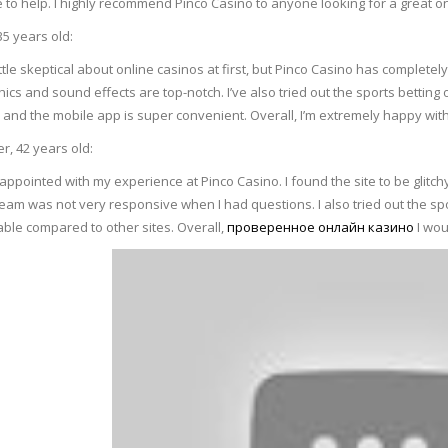
e to help. I highly recommend Pinco Casino to anyone looking for a great o
35 years old:
little skeptical about online casinos at first, but Pinco Casino has comple
ics and sound effects are top-notch. I’ve also tried out the sports betting 
 and the mobile app is super convenient. Overall, I’m extremely happy wit
r, 42 years old:
appointed with my experience at Pinco Casino. I found the site to be glitchy
team was not very responsive when I had questions. I also tried out the spo
ble compared to other sites. Overall,
проверенное онлайн казино
I wou