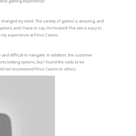
nline gaming experience!
tely changed my mind. The variety of games is amazing, and
options and I have to say, I’m hooked! The site is easy to
h my experience at Pinco Casino.
 and difficult to navigate. In addition, the customer
rts betting options, but I found the odds to be
ld not recommend Pinco Casino to others.