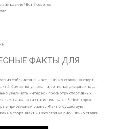
лайн казино? Вот 7 советов:
tan.
жа.
РЕСНЫЕ ФАКТЫ ДЛЯ
ов из Узбекистана. Факт 1: Пинко ставки на спорт
кт 2: Самая популярная спортивная дисциплина для
тельно увеличить интерес к просмотру спортивных
является анализ и статистика. Факт 5: Некоторые
орт в прибыльный бизнес. Факт 6: Существуют
х на спорт. Факт 7: Несмотря на риск, Пинко ставки