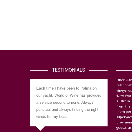
TESTIMONIALS
S
ince 200
relations
Each time I have been to Palma on
Dealing w
vineyards
our yacht, World of Wine has provided
the provis
‘New Worl
Australia
a service second to none. Always
easy with 
from the 
punctual and always finding the right
hesitatio
them perso
wines for my boss.
other yac
superyach
provision
go the ext
guests, as
always off