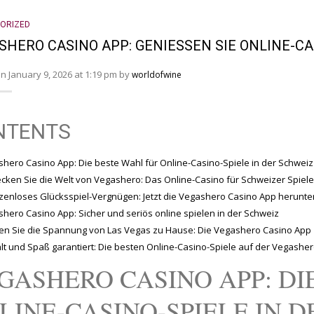
ORIZED
SHERO CASINO APP: GENIESSEN SIE ONLINE-CAS
n January 9, 2026 at 1:19 pm by
worldofwine
NTENTS
hero Casino App: Die beste Wahl für Online-Casino-Spiele in der Schweiz
cken Sie die Welt von Vegashero: Das Online-Casino für Schweizer Spiele
enloses Glücksspiel-Vergnügen: Jetzt die Vegashero Casino App herunte
hero Casino App: Sicher und seriös online spielen in der Schweiz
en Sie die Spannung von Las Vegas zu Hause: Die Vegashero Casino App
alt und Spaß garantiert: Die besten Online-Casino-Spiele auf der Vegashe
GASHERO CASINO APP: DI
LINE-CASINO-SPIELE IN 