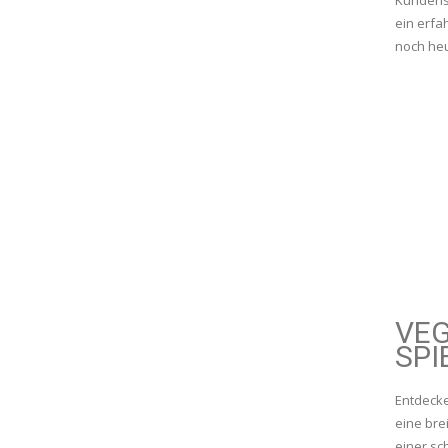
Kundense
ein erfa
noch heu
VEG
SPI
Entdecke
eine bre
einer sc