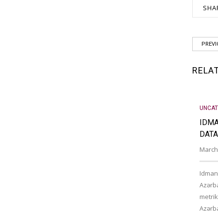
SHA
PREVI
RELA
UNCAT
IDMA
DATA
March 
Idman 
Azərba
metrik
Azərb