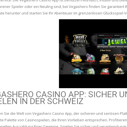
rvice. Die Vegashero Casino App ist benutzerfreundlich, intuitiv und biete
hrener Spieler oder ein Neuling sind, bei Vegashero finden Sie garantiert 
te herunter und starten Sie Ihr Abenteuer im grenzenlosen Glücksspiel-
ASHERO CASINO APP: SICHER U
ELEN IN DER SCHWEIZ
n Sie die Welt von Vegashero Casino App, der sicheren und seriösen Platt
ite Palette von Casinospielen, die Ihren Vorlieben entsprechen. Profitier
hnellen Auszahlung Ihrer Gewinne. Spielen Sie sicher und verantwortung