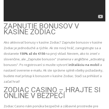
ZAPNUTIE BONUSOV V
KASÍNE ZODIAC
Ako aktivovať bonusy v kasíne Zodiac? Zapnutie bonusov v kasíne
Zodiac je jednoduché a rýchle. Ak ste nový hráč, zaregistrujte sa a
dostanete
150% až do €150
na prvý vklad. Neviem, ako to znieť v
slovenčine, ale „Zapnutie bonusov“ znamena v angličtine „activating
bonuses“. Po registrovaní si musíte vytvoriť
inštaláciu na mobil
a
nastaviť overenie e-mailu. Ak ste správne splnili všetky požiadavky,
budete mať prístup k bonusom v kasíne Zodiac. Stačí sa prihlásiť a
začať hrať!
ZODIAC CASINO – HRAJTE SI
ONLINE V BEZPEČÍ
Zodiac Casino nám ponúka bezpečné a zábavné prostredie pre