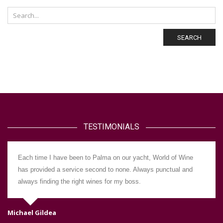
SEARCH
TESTIMONIALS
Each time I have been to Palma on our yacht, World of Wine
has provided a service second to none. Always punctual and
always finding the right wines for my boss.
Michael Gildea