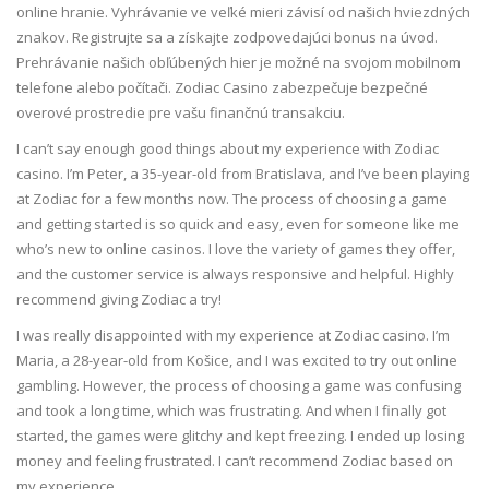
online hranie. Vyhrávanie ve veľké mieri závisí od našich hviezdných
znakov. Registrujte sa a získajte zodpovedajúci bonus na úvod.
Prehrávanie našich obľúbených hier je možné na svojom mobilnom
telefone alebo počítači. Zodiac Casino zabezpečuje bezpečné
overové prostredie pre vašu finančnú transakciu.
I can’t say enough good things about my experience with Zodiac
casino. I’m Peter, a 35-year-old from Bratislava, and I’ve been playing
at Zodiac for a few months now. The process of choosing a game
and getting started is so quick and easy, even for someone like me
who’s new to online casinos. I love the variety of games they offer,
and the customer service is always responsive and helpful. Highly
recommend giving Zodiac a try!
I was really disappointed with my experience at Zodiac casino. I’m
Maria, a 28-year-old from Košice, and I was excited to try out online
gambling. However, the process of choosing a game was confusing
and took a long time, which was frustrating. And when I finally got
started, the games were glitchy and kept freezing. I ended up losing
money and feeling frustrated. I can’t recommend Zodiac based on
my experience.