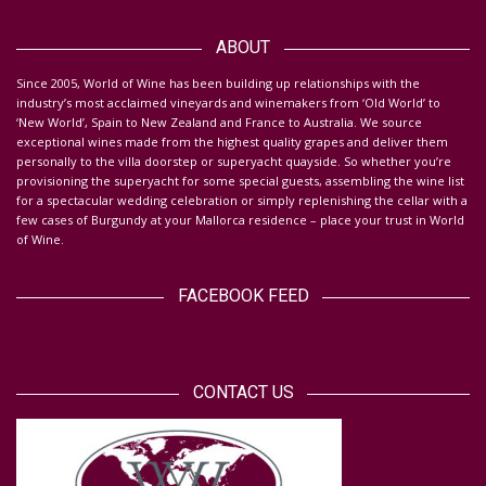
Da
ABOUT
S
ince 2005, World of Wine has been building up relationships with the
industry’s most acclaimed vineyards and winemakers from ‘Old World’ to
‘New World’, Spain to New Zealand and France to Australia. We source
exceptional wines made from the highest quality grapes and deliver them
personally to the villa doorstep or superyacht quayside.
So whether you’re
provisioning the superyacht for some special guests, assembling the wine list
for a spectacular wedding celebration or simply replenishing the cellar with a
few cases of Burgundy at your Mallorca residence – place your trust in World
of Wine.
FACEBOOK FEED
CONTACT US