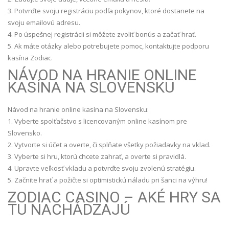
3. Potvrďte svoju registráciu podľa pokynov, ktoré dostanete na
svoju emailovú adresu.
4. Po úspešnej registrácii si môžete zvoliť bonús a začať hrať.
5. Ak máte otázky alebo potrebujete pomoc, kontaktujte podporu
kasína Zodiac.
NÁVOD NA HRANIE ONLINE
KASÍNA NA SLOVENSKU
Návod na hranie online kasína na Slovensku:
1. Vyberte spolťačstvo s licencovaným online kasínom pre
Slovensko.
2. Vytvorte si účet a overte, či splňate všetky požiadavky na vklad.
3. Vyberte si hru, ktorú chcete zahrať, a overte si pravidlá.
4. Upravte veľkosť vkladu a potvrďte svoju zvolenú stratégiu.
5. Začnite hrať a požičte si optimistickú náladu pri šanci na výhru!
ZODIAC CASINO – AKÉ HRY SA
TU NACHÁDZAJÚ