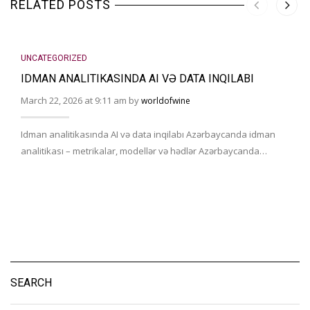
RELATED POSTS
UNCATEGORIZED
IDMAN ANALITIKASINDA AI VƏ DATA INQILABI
March 22, 2026 at 9:11 am by
worldofwine
Idman analitikasında AI və data inqilabı Azərbaycanda idman
analitikası – metrikalar, modellər və hədlər Azərbaycanda…
SEARCH