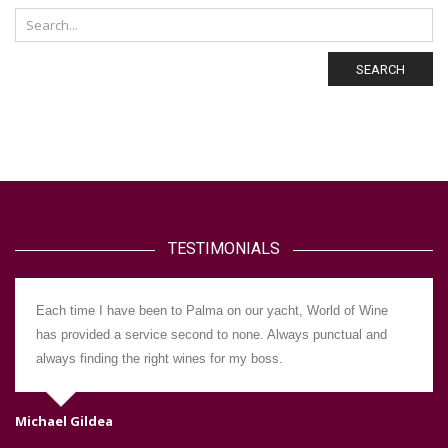
SEARCH
TESTIMONIALS
have been to Palma on our yacht, World of Wine
Dealing with WOW 
 a service second to none. Always punctual and
wanted, so easy wi
g the right wines for my boss.
recommending WO
the extra mile to
are looking for and
a