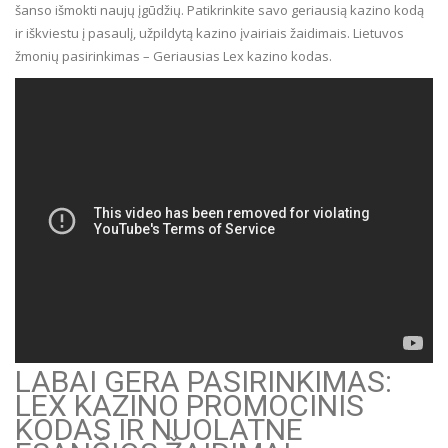
šanso išmokti naujų įgūdžių. Patikrinkite savo geriausią kazino kodą
ir iškviestu į pasaulį, užpildytą kazino įvairiais žaidimais. Lietuvos
žmonių pasirinkimas – Geriausias Lex kazino kodas.
LABAI GERA PASIRINKIMAS:
LEX KAZINO PROMOCINIS
KODAS IR NUOLATNE