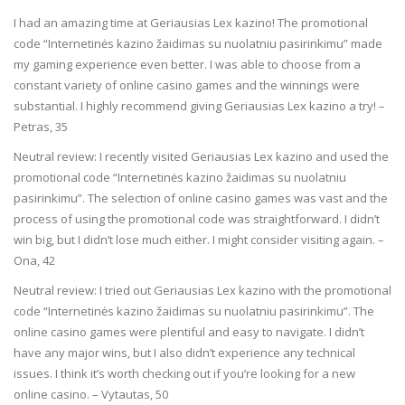
I had an amazing time at Geriausias Lex kazino! The promotional
code “Internetinės kazino žaidimas su nuolatniu pasirinkimu” made
my gaming experience even better. I was able to choose from a
constant variety of online casino games and the winnings were
substantial. I highly recommend giving Geriausias Lex kazino a try! –
Petras, 35
Neutral review: I recently visited Geriausias Lex kazino and used the
promotional code “Internetinės kazino žaidimas su nuolatniu
pasirinkimu”. The selection of online casino games was vast and the
process of using the promotional code was straightforward. I didn’t
win big, but I didn’t lose much either. I might consider visiting again. –
Ona, 42
Neutral review: I tried out Geriausias Lex kazino with the promotional
code “Internetinės kazino žaidimas su nuolatniu pasirinkimu”. The
online casino games were plentiful and easy to navigate. I didn’t
have any major wins, but I also didn’t experience any technical
issues. I think it’s worth checking out if you’re looking for a new
online casino. – Vytautas, 50