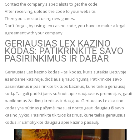
Contact the company’s specialists to get the code.
After receiving, upload the code to your website.
Then you can start using new games.
Don’t forget, by using Lex casino code, you have to make a legal
agreement with your company.
GERIAUSIAS LEX KAZINO
KODAS: PATIKRINKITE SAVO
PASIRINKIMUS IR DABAR
Geriausias Lex kazino kodas – tai kodas, kuris suteikia Lietuvoje
esančiame kazinoje, didžiausią naudingumą. Patikrinkite savo
pasirinkimus ir pasirinkite tik tuos kazinus, kurie teikia geriausią
kodą. Tai gali padėti jums sužinoti apie naujausius promocijas, gauti
papildomas žaidimų kreditus ir daugiau. Geriausias Lex kazino
kodas yra būtinas pažymėjimas, jei norite gauti daugiau iš savo
kazino įvykio. Pasirinkite tik tuos kazinus, kurie teikia geriausius
kodus, ir užmokykite daugiau apie kazino pasaulį.