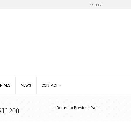
SIGN IN
NIALS
NEWS
CONTACT
Return to Previous Page
U 200