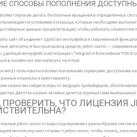
ИЕ СПОСОБЫ ПОПОЛНЕНИЯ ДОСТУПНЫ 
воляют игрокам делать бесплатные вращения в определенных слотах
сопровождается условиями отыгрыша, которые необходимо выполнит
достоверные данные при регистрации, чтобы избежать сложностей п
casino сайт объединяет удобство интерфейса и современный функцион
ные депозиты и быстрый вывод средств. Jetton casino — современна
, удобный интерфейс и интеграция с Telegram и блокчейном TON. В 
ься в онлайн-чат или написать на e-mail.
ки могут пользоваться всеми платежными сервисами, доступными на
тронные кошельки и криптовалюту.
шем казино вы найдете игры от ведущих провайдеров, обеспечиваю
щество Джеттон казино активно делится скриншотами выигрышных се
 ПРОВЕРИТЬ, ЧТО ЛИЦЕНЗИЯ 
ЙСТВИТЕЛЬНА?
ельные jetton casino отзывы подчёркивают разнообразие слотов и 
ацией многие изучают отзывы о jetton casino, чтобы понять, наскол