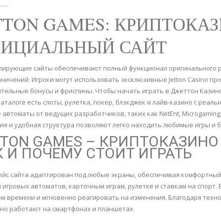
TTON GAMES: КРИПТОКА
ИЦИАЛЬНЫЙ САЙТ
лирующие сайты обеспечивают полный функционал оригинального ре
аничений. Игроки могут использовать эксклюзивные Jetton Casino п
тельные бонусы и фриспины. Чтобы начать играть в Джеттон Казино
аталоге есть слоты, рулетка, покер, блэкджек и лайв-казино с реаль
 автоматы от ведущих разработчиков, таких как NetEnt, Microgaming,
ия и удобная структура позволяют легко находить любимые игры и 
TTON GAMES – КРИПТОКАЗИНО
 И ПОЧЕМУ СТОИТ ИГРАТЬ
йс сайта адаптирован под любые экраны, обеспечивая комфортный 
 игровых автоматов, карточным играм, рулетке и ставкам на спорт. В
м времени и мгновенно реагировать на изменения. Благодаря техн
но работают на смартфонах и планшетах.