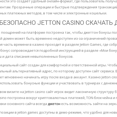
ности это создаёт удобный онлайн‑формат, где пользователь получ
ентам. Прозрачные операции и быстрые подтверждения транзакций д
ных платежных методов, в том числе и электронные кошельки.
 БЕЗОПАСНО JETTON CASINO СКАЧАТЬ
 поощрений на платформе построена так, чтобы джеттон бонусы полу
й домен может быть временно недоступен из-за ограничений провайд
я часть времени в казино проходит в разделе Jetton Games, где собр
бонус сопровождается подробной инструкцией в разделе «Мои бонусы
 и дата списания невыполненных бонусов.
фициальный сайт создан для комфортной и ответственной игры. Чтобы
альный альтернативный адрес, по которому доступен сайт сервиса. 
ет мгновенно начинать игру после входа в аккаунт. Казино Jetton 
 использовать бонусные функции и участвовать в турнирах с денеж
вом визите на Jetton casino сайт игрок видит лаконичную структур
casino построена вокруг криптовалютных платежей, TON‑блокчейна и 
вки основного сайта всегда
джетон
есть возможность зайти на зерка
позиции в jetton games доступны в демо-режиме, что удобно для нович