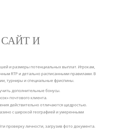
САЙТ И
шей и размеры потенциальных выплат. Игрокам,
ачным RTP и детально расписанными правилами. В
ции, турниры и специальные фриспины.
лучить дополнительные бонусы.
исок» почтового клиента.
жения действительно отличаются щедростью.
-казино с широкой географией и умеренными
ти проверку личности, загрузив фото документа.