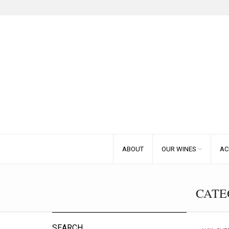
ABOUT
OUR WINES
AC
CATE
SEARCH