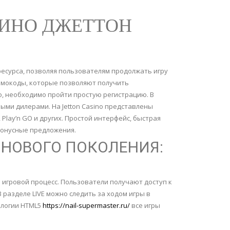
ЗИНО ДЖЕТТОН
сурса, позволяя пользователям продолжать игру
ромокоды, которые позволяют получить
, необходимо пройти простую регистрацию. В
ными дилерами. На Jetton Casino представлены
 Play’n GO и других. Простой интерфейс, быстрая
бонусные предложения.
 НОВОГО ПОКОЛЕНИЯ:
игровой процесс. Пользователи получают доступ к
 разделе LIVE можно следить за ходом игры в
ологии HTML5
https://nail-supermaster.ru/
все игры