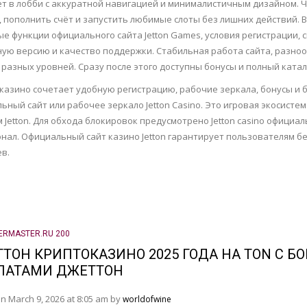
т в лобби с аккуратной навигацией и минималистичным дизайном. Че
, пополнить счёт и запустить любимые слоты без лишних действий.
е функции официального сайта Jetton Games, условия регистрации, 
ую версию и качество поддержки. Стабильная работа сайта, разноо
 разных уровней. Сразу после этого доступны бонусы и полный катало
казино сочетает удобную регистрацию, рабочие зеркала, бонусы и 
ьный сайт или рабочее зеркало Jetton Casino. Это игровая экосистем
 Jetton. Для обхода блокировок предусмотрено Jetton casino официал
нал. Официальный сайт казино Jetton гарантирует пользователям б
в.
PERMASTER.RU 200
ТОН КРИПТОКАЗИНО 2025 ГОДА НА TON С 
ЛАТАМИ ДЖЕТТОН
n March 9, 2026 at 8:05 am by
worldofwine